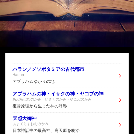
ハラン／メソポタミアの古代都市
Harran
アブラハムゆかりの地
アブラハムの神・イサクの神・ヤコブの神
あぶらはむのかみ・いさくのかみ・やこぶのかみ
復帰原理から生じた神の呼称
天照大御神
あまてらすおおみかみ
日本神話中の最高神、高天原を統治