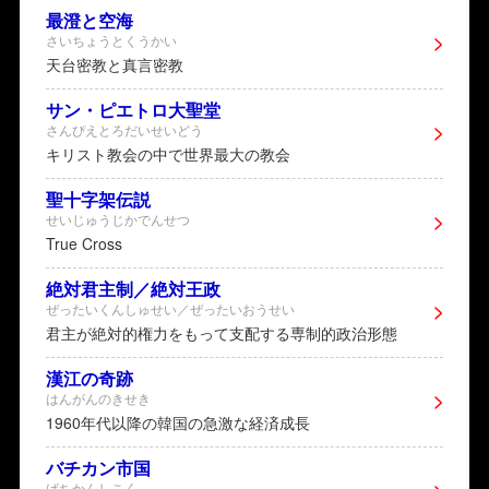
最澄と空海
さいちょうとくうかい
天台密教と真言密教
サン・ピエトロ大聖堂
さんぴえとろだいせいどう
キリスト教会の中で世界最大の教会
聖十字架伝説
せいじゅうじかでんせつ
True Cross
絶対君主制／絶対王政
ぜったいくんしゅせい／ぜったいおうせい
君主が絶対的権力をもって支配する専制的政治形態
漢江の奇跡
はんがんのきせき
1960年代以降の韓国の急激な経済成長
バチカン市国
ばちかんしこく