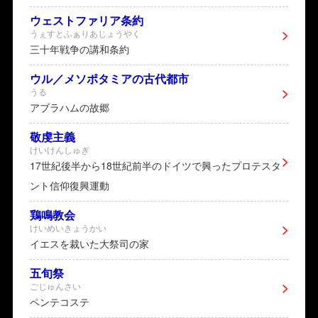
ウェストファリア条約
うぇすとふぁりあじょうやく
三十年戦争の講和条約
ウル／メソポタミアの古代都市
うる
アブラハムの故郷
敬虔主義
けいけんしゅぎ
17世紀後半から18世紀前半のドイツで興ったプロテスタ
ント信仰復興運動
鶏鳴教会
けいめいきょうかい
イエスを裁いた大祭司の家
五旬祭
ごじゅんさい
ペンテコステ